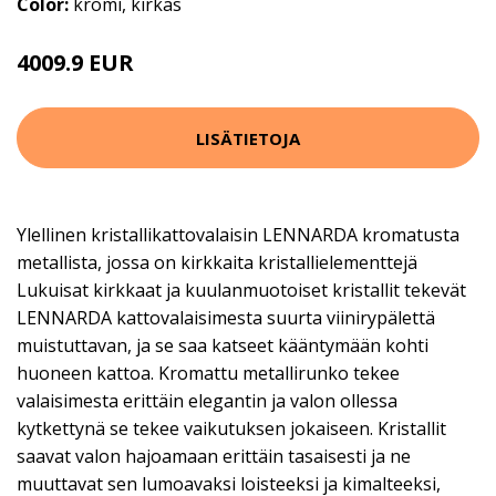
Color:
kromi, kirkas
4009.9 EUR
LISÄTIETOJA
Ylellinen kristallikattovalaisin LENNARDA kromatusta
metallista, jossa on kirkkaita kristallielementtejä
Lukuisat kirkkaat ja kuulanmuotoiset kristallit tekevät
LENNARDA kattovalaisimesta suurta viinirypälettä
muistuttavan, ja se saa katseet kääntymään kohti
huoneen kattoa. Kromattu metallirunko tekee
valaisimesta erittäin elegantin ja valon ollessa
kytkettynä se tekee vaikutuksen jokaiseen. Kristallit
saavat valon hajoamaan erittäin tasaisesti ja ne
muuttavat sen lumoavaksi loisteeksi ja kimalteeksi,