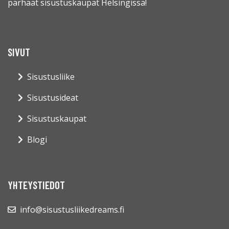
parhaat sisustuskaupat Helsingissä!
SIVUT
Sisustusliike
Sisustusideat
Sisustuskaupat
Blogi
YHTEYSTIEDOT
info@sisustusliikedreams.fi