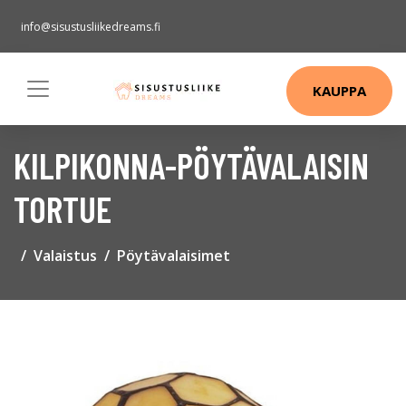
info@sisustusliikedreams.fi
KAUPPA
KILPIKONNA-PÖYTÄVALAISIN
TORTUE
Valaistus
Pöytävalaisimet