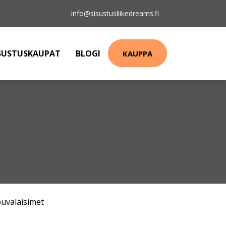
info@sisustusliikedreams.fi
SUSTUSKAUPAT
BLOGI
KAUPPA
puvalaisimet