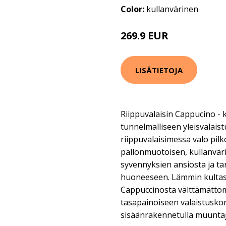
Color:
kullanvärinen
269.9 EUR
LISÄTIETOJA
Riippuvalaisin Cappucino -
tunnelmalliseen yleisvalai
riippuvalaisimessa valo pil
pallonmuotoisen, kullanvär
syvennyksien ansiosta ja ta
huoneeseen. Lämmin kultasä
Cappuccinosta välttämättö
tasapainoiseen valaistuskon
sisäänrakennetulla muuntaj