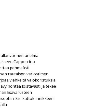
 kullanvärinen unelma
stukseen Cappuccino
kottaa pehmeästi
isen rautaisen varjostimen
rjoaa viehkeitä valokoristuksia
vy hohtaa loistavasti ja tekee
män lisävarusteen
septiin. Sis. kattokiinnikkeen
alla.