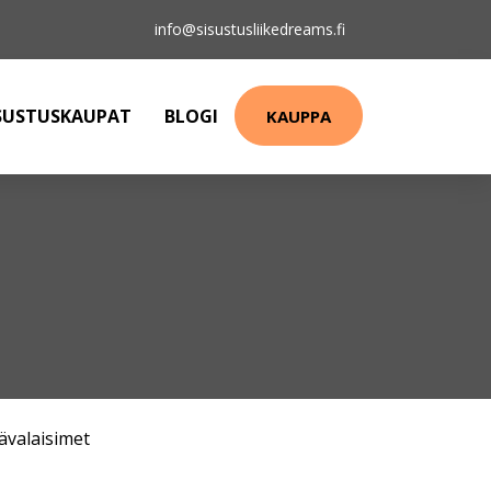
info@sisustusliikedreams.fi
SUSTUSKAUPAT
BLOGI
KAUPPA
ävalaisimet