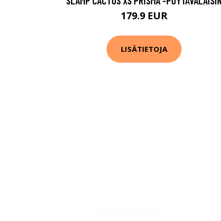
SLAMP CACTUS XS PRISMA -PÖYTÄVALAISI
179.9 EUR
LISÄTIETOJA