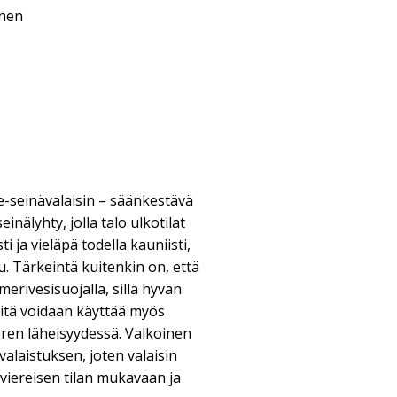
inen
e-seinävalaisin – säänkestävä
nälyhty, jolla talo ulkotilat
i ja vieläpä todella kauniisti,
u. Tärkeintä kuitenkin on, että
merivesisuojalla, sillä hyvän
itä voidaan käyttää myös
meren läheisyydessä. Valkoinen
valaistuksen, joten valaisin
 viereisen tilan mukavaan ja