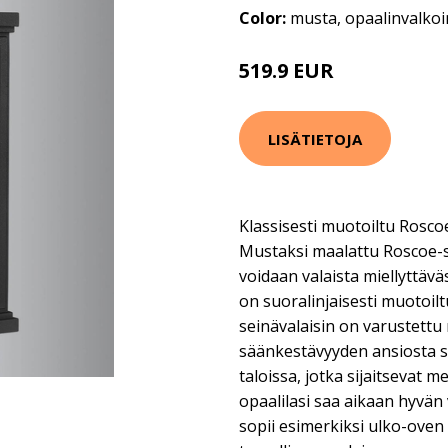
Color:
musta, opaalinvalko
519.9 EUR
LISÄTIETOJA
Klassisesti muotoiltu Rosco
Mustaksi maalattu Roscoe-sei
voidaan valaista miellyttäväst
on suoralinjaisesti muotoilt
seinävalaisin on varustettu 
säänkestävyyden ansiosta s
taloissa, jotka sijaitsevat 
opaalilasi saa aikaan hyvän 
sopii esimerkiksi ulko-oven