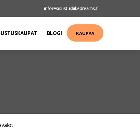
info@sisustusliikedreams.fi
SUSTUSKAUPAT
BLOGI
KAUPPA
ävalot