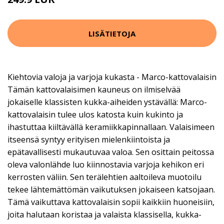
LISÄTIETOJA
Kiehtovia valoja ja varjoja kukasta - Marco-kattovalaisin
Tämän kattovalaisimen kauneus on ilmiselvää
jokaiselle klassisten kukka-aiheiden ystävällä: Marco-
kattovalaisin tulee ulos katosta kuin kukinto ja
ihastuttaa kiiltävällä keramiikkapinnallaan. Valaisimeen
itseensä syntyy erityisen mielenkiintoista ja
epätavallisesti mukautuvaa valoa. Sen osittain peitossa
oleva valonlähde luo kiinnostavia varjoja kehikon eri
kerrosten väliin. Sen terälehtien aaltoileva muotoilu
tekee lähtemättömän vaikutuksen jokaiseen katsojaan.
Tämä vaikuttava kattovalaisin sopii kaikkiin huoneisiin,
joita halutaan koristaa ja valaista klassisella, kukka-