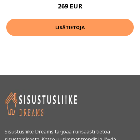
269 EUR
LISÄTIETOJA
Sisustusliike Dreams tarjoaa runsaasti tietoa
sisustamisesta. Katso uusimmat trendit ja löydä