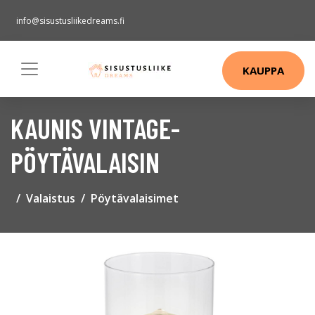
info@sisustusliikedreams.fi
KAUPPA
KAUNIS VINTAGE-
PÖYTÄVALAISIN
Valaistus
Pöytävalaisimet