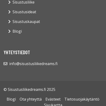
Sisustusliike
Sisustusideat
Sisustuskaupat
Blogi
YHTEYSTIEDOT
info@sisustusliikedreams.fi
© Sisustusliikedreams.fi 2025
Blogi
Ota yhteyttä
Evästeet
Tietosuojakäytäntö
Sivukartta