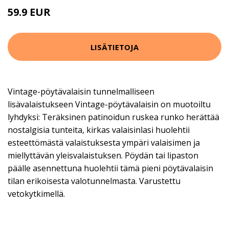
59.9 EUR
LISÄTIETOJA
Vintage-pöytävalaisin tunnelmalliseen
lisävalaistukseen Vintage-pöytävalaisin on muotoiltu
lyhdyksi: Teräksinen patinoidun ruskea runko herättää
nostalgisia tunteita, kirkas valaisinlasi huolehtii
esteettömästä valaistuksesta ympäri valaisimen ja
miellyttävän yleisvalaistuksen. Pöydän tai lipaston
päälle asennettuna huolehtii tämä pieni pöytävalaisin
tilan erikoisesta valotunnelmasta. Varustettu
vetokytkimellä.