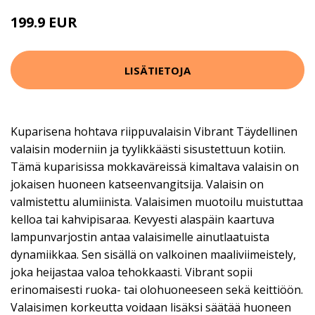
199.9 EUR
LISÄTIETOJA
Kuparisena hohtava riippuvalaisin Vibrant Täydellinen
valaisin moderniin ja tyylikkäästi sisustettuun kotiin.
Tämä kuparisissa mokkaväreissä kimaltava valaisin on
jokaisen huoneen katseenvangitsija. Valaisin on
valmistettu alumiinista. Valaisimen muotoilu muistuttaa
kelloa tai kahvipisaraa. Kevyesti alaspäin kaartuva
lampunvarjostin antaa valaisimelle ainutlaatuista
dynamiikkaa. Sen sisällä on valkoinen maaliviimeistely,
joka heijastaa valoa tehokkaasti. Vibrant sopii
erinomaisesti ruoka- tai olohuoneeseen sekä keittiöön.
Valaisimen korkeutta voidaan lisäksi säätää huoneen