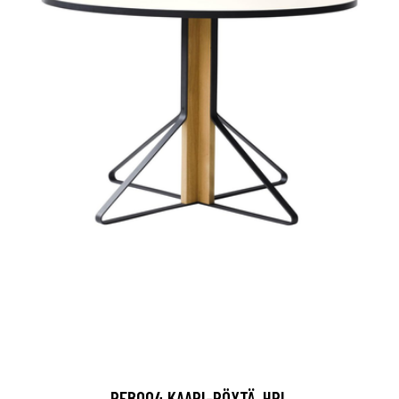
REB004 KAARI-PÖYTÄ, HPL