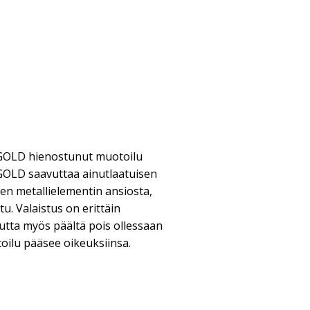
GOLD hienostunut muotoilu
OLD saavuttaa ainutlaatuisen
en metallielementin ansiosta,
tu. Valaistus on erittäin
Mutta myös päältä pois ollessaan
toilu pääsee oikeuksiinsa.