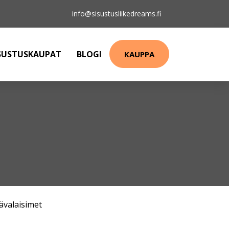
info@sisustusliikedreams.fi
SUSTUSKAUPAT
BLOGI
KAUPPA
ävalaisimet