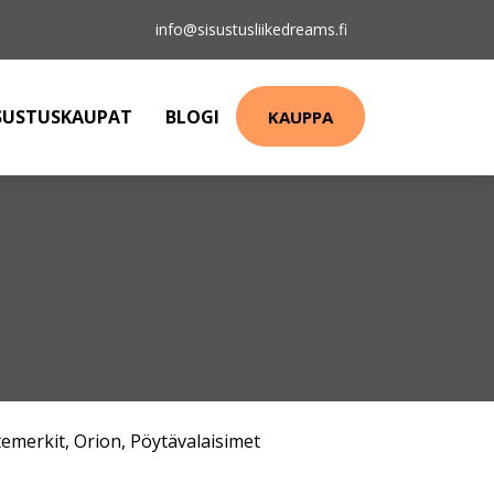
info@sisustusliikedreams.fi
SUSTUSKAUPAT
BLOGI
KAUPPA
emerkit
,
Orion
,
Pöytävalaisimet