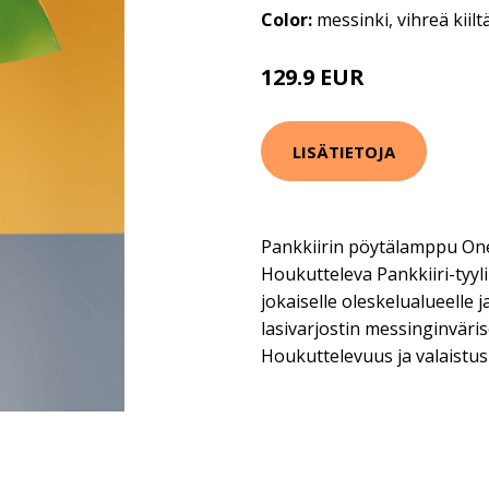
Color:
messinki, vihreä kiilt
129.9 EUR
LISÄTIETOJA
Pankkiirin pöytälamppu Onel
Houkutteleva Pankkiiri-tyy
jokaiselle oleskelualueelle 
lasivarjostin messinginväri
Houkuttelevuus ja valaistus 