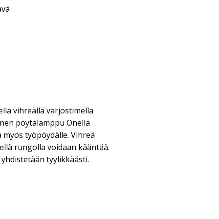
ävä
la vihreällä varjostimella
linen pöytälamppu Onella
ja myös työpöydälle. Vihreä
sellä rungolla voidaan kääntää.
yhdistetään tyylikkäästi.