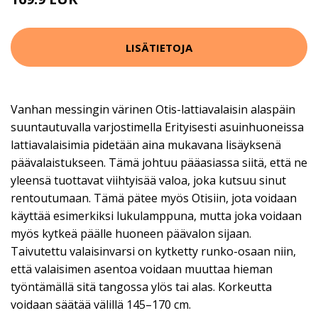
LISÄTIETOJA
Vanhan messingin värinen Otis-lattiavalaisin alaspäin
suuntautuvalla varjostimella Erityisesti asuinhuoneissa
lattiavalaisimia pidetään aina mukavana lisäyksenä
päävalaistukseen. Tämä johtuu pääasiassa siitä, että ne
yleensä tuottavat viihtyisää valoa, joka kutsuu sinut
rentoutumaan. Tämä pätee myös Otisiin, jota voidaan
käyttää esimerkiksi lukulamppuna, mutta joka voidaan
myös kytkeä päälle huoneen päävalon sijaan.
Taivutettu valaisinvarsi on kytketty runko-osaan niin,
että valaisimen asentoa voidaan muuttaa hieman
työntämällä sitä tangossa ylös tai alas. Korkeutta
voidaan säätää välillä 145–170 cm.