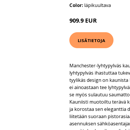
Color:
läpikuultava
909.9 EUR
LISÄTIETOJA
Manchester-lyhtypylväs kauni
lyhtypylväs ihastuttaa tukev
tyylikäs design on kaunista 
ei ainoastaan tee lyhtypylv
se myös sulautuu saumattomas
Kauniisti muotoiltu terävä 
ja korostaa sen eleganttia d
liitetään suoraan pistoras
asennuksen sähköasentajan 