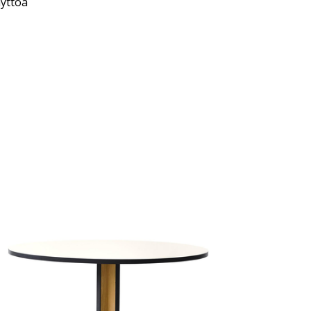
äyttöä