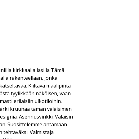
illa kirkkaalla lasilla Tämä
alla rakenteellaan, jonka
katseltavaa. Kiiltävä maalipinta
äästä tyylikkään näköisen, vaan
ti erilaisiin ulkotiloihin.
kärki kruunaa tämän valaisimen
esignia. Asennusvinkki: Valaisin
iaan. Suosittelemme antamaan
tehtäväksi. Valmistaja