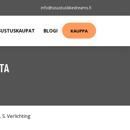
info@sisustusliikedreams.fi
SUSTUSKAUPAT
BLOGI
KAUPPA
TA
. S. Verlichting