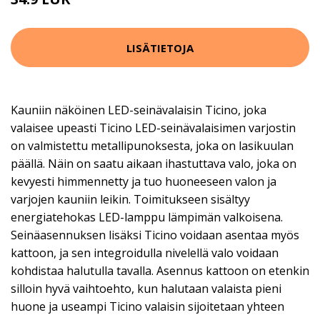
LISÄTIETOJA
Kauniin näköinen LED-seinävalaisin Ticino, joka
valaisee upeasti Ticino LED-seinävalaisimen varjostin
on valmistettu metallipunoksesta, joka on lasikuulan
päällä. Näin on saatu aikaan ihastuttava valo, joka on
kevyesti himmennetty ja tuo huoneeseen valon ja
varjojen kauniin leikin. Toimitukseen sisältyy
energiatehokas LED-lamppu lämpimän valkoisena.
Seinäasennuksen lisäksi Ticino voidaan asentaa myös
kattoon, ja sen integroidulla nivelellä valo voidaan
kohdistaa halutulla tavalla. Asennus kattoon on etenkin
silloin hyvä vaihtoehto, kun halutaan valaista pieni
huone ja useampi Ticino valaisin sijoitetaan yhteen