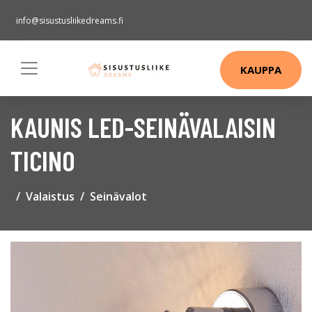
info@sisustusliikedreams.fi
KAUPPA
KAUNIS LED-SEINÄVALAISIN
TICINO
Valaistus
Seinävalot