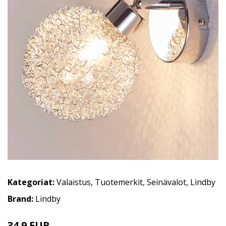
Kategoriat:
Valaistus
,
Tuotemerkit
,
Seinävalot
,
Lindby
Brand:
Lindby
34.9 EUR