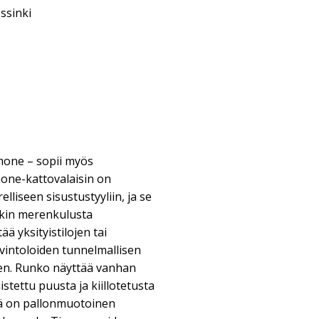
essinki
mone – sopii myös
one-kattovalaisin on
lliseen sisustustyyliin, ja se
akin merenkulusta
ää yksityistilojen tai
avintoloiden tunnelmallisen
een. Runko näyttää vanhan
mistettu puusta ja kiillotetusta
lä on pallonmuotoinen