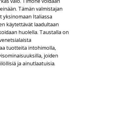
kirkas valo. Timone voidaan
seinään. Tämän valmistajan
vat yksinomaan Italiassa
een käytettävät laadultaan
koidaan huolella. Taustalla on
venetsialaista
aa tuotteita intohimolla,
yisominaisuuksilla, joiden
öllisiä ja ainutlaatuisia.