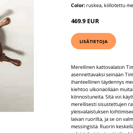
Color:
ruskea, kiillotettu m
469.9 EUR
LISÄTIETOJA
Merellinen kattovalaisin Ti
asennettavaksi seinään Tim
ihanteellinen täydennys mere
kiehtoo ulkonäöllään muit
kiinnostuneita. Sitä voi käytt
merellisesti sisustettujen r
yleisvalaistuksen loihtimis
laivan ruorilta, ja se on val
messingistä. Ruorin keskel