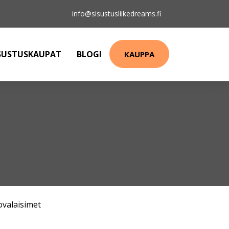
info@sisustusliikedreams.fi
SUSTUSKAUPAT
BLOGI
KAUPPA
ovalaisimet