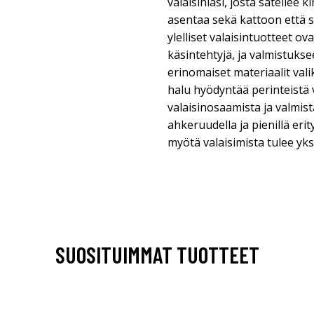
valaisinlasi, josta säteilee 
asentaa sekä kattoon että 
ylelliset valaisintuotteet o
käsintehtyjä, ja valmistuks
erinomaiset materiaalit vali
halu hyödyntää perinteistä 
valaisinosaamista ja valmist
ahkeruudella ja pienillä erit
myötä valaisimista tulee yksil
SUOSITUIMMAT TUOTTEET