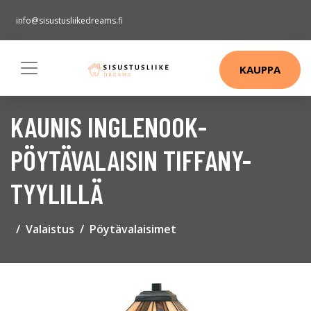
info@sisustusliikedreams.fi
KAUPPA
KAUNIS INGLENOOK-
PÖYTÄVALAISIN TIFFANY-
TYYLILLÄ
Valaistus
Pöytävalaisimet