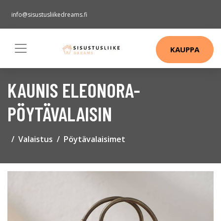
info@sisustusliikedreams.fi
KAUPPA
KAUNIS ELEONORA-
PÖYTÄVALAISIN
Valaistus
Pöytävalaisimet