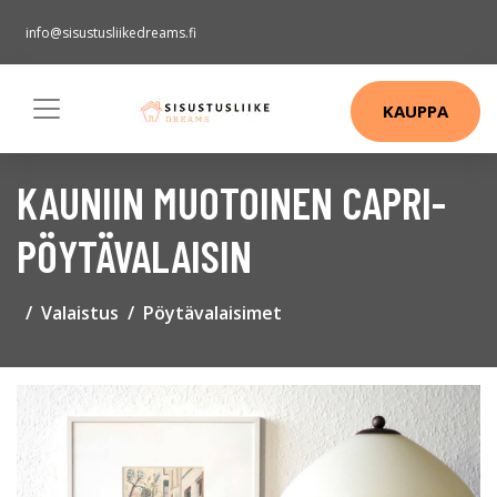
info@sisustusliikedreams.fi
KAUPPA
KAUNIIN MUOTOINEN CAPRI-
PÖYTÄVALAISIN
Valaistus
Pöytävalaisimet