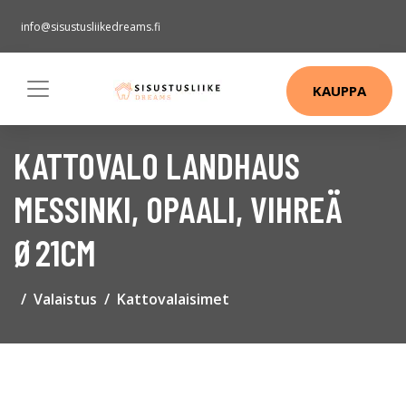
info@sisustusliikedreams.fi
KAUPPA
KATTOVALO LANDHAUS
MESSINKI, OPAALI, VIHREÄ
Ø21CM
Valaistus
Kattovalaisimet