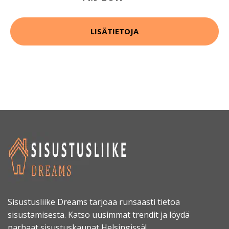
LISÄTIETOJA
Sisustusliike Dreams tarjoaa runsaasti tietoa
sisustamisesta. Katso uusimmat trendit ja löydä
parhaat sisustuskaupat Helsingissä!