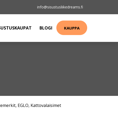
info@sisustusliikedreams.fi
SUSTUSKAUPAT
BLOGI
KAUPPA
emerkit
,
EGLO
,
Kattovalaisimet