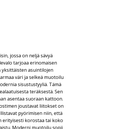
sin, jossa on neljä sävyä
devalo tarjoaa erinomaisen
 yksittäisten asuintilojen
Harmaa väri ja selkeä muotoilu
odernia sisustustyyliä. Tämä
ealaatuisesta teräksestä. Sen
daan asentaa suoraan kattoon.
ostimen joustavat liitokset on
llistavat pyörimisen niin, että
n erityisesti korostaa tai koko
aistu. Moderni muotoilu sopii