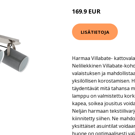
169.9 EUR
LISÄTIETOJA
Harmaa Villabate- kattovalai
Neliliekkinen Villabate-koh
valaistuksen ja mahdollistaa
yksilöllisen korostamisen. 
täydentävät mitä tahansa m
lamppu on valmistettu kork
kapea, soikea jousitus voi
Neljän harmaan tekstiilivarj
kiinnitetty siihen. Ne mahdo
yksittäiset asuintilat voidaa
huone on optimaalisesti val