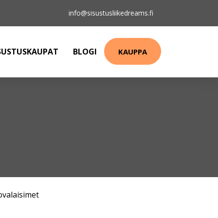
info@sisustusliikedreams.fi
SUSTUSKAUPAT
BLOGI
KAUPPA
ovalaisimet