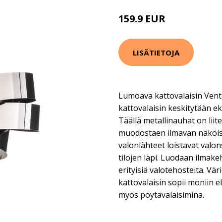
159.9 EUR
LISÄTIETOJA
Lumoava kattovalaisin Vento
kattovalaisin keskitytään e
Täällä metallinauhat on liit
muodostaen ilmavan näköis
valonlähteet loistavat valon
tilojen läpi. Luodaan ilmakeh
erityisiä valotehosteita. Vär
kattovalaisin sopii moniin e
myös pöytävalaisimina.