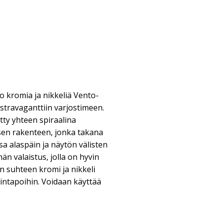
 kromia ja nikkeliä Vento-
kstravaganttiin varjostimeen.
etty yhteen spiraalina
en rakenteen, jonka takana
sa alaspäin ja näytön välisten
än valaistus, jolla on hyvin
in suhteen kromi ja nikkeli
lintapoihin. Voidaan käyttää