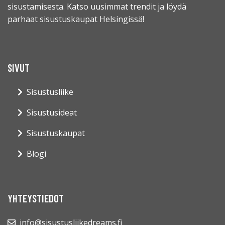
sisustamisesta. Katso uusimmat trendit ja löydä
parhaat sisustuskaupat Helsingissä!
SIVUT
Sisustusliike
Sisustusideat
Sisustuskaupat
Blogi
YHTEYSTIEDOT
info@sisustusliikedreams.fi