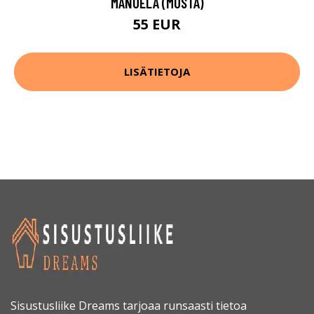
MANUELA (MUSTA)
55 EUR
LISÄTIETOJA
Sisustusliike Dreams tarjoaa runsaasti tietoa