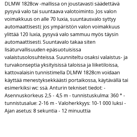
DLMW 1828cw -mallissa on joustavasti säädettävä
pysyvä valo tai suuntaava valotoiminto. Jos valon
voimakkuus on alle 70 luxia, suuntausvalo syttyy
automaattisesti; jos ympäristön valon voimakkuus
ylittää 120 luxia, pysyvä valo sammuu myös täysin
automaattisesti. Suuntavalo takaa siten
lisäturvallisuuden epäsuotuisissa
valaistusolosuhteissa. Suunniteltu osaksi valaistus- ja
turvakonseptia yksityisissä taloissa ja liiketiloissa,
kattovalaisin tunnistimella DLMW 1828cm voidaan
käyttää menestyksekkäästi portaikossa, käytävällä tai
esimerkiksi wc: ssä. Anturin tekniset tiedot: -
Asennuskorkeus 2,5 - 4,5 m - tunnistuskulma: 360 ° -
tunnistusalue: 2-16 m - Valoherkkyys: 10-1 000 luksi -
Ajan asetus: 8 sekuntia - 12 minuuttia