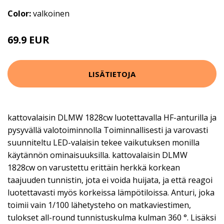
Color:
valkoinen
69.9 EUR
LISÄTIETOJA
kattovalaisin DLMW 1828cw luotettavalla HF-anturilla ja
pysyvällä valotoiminnolla Toiminnallisesti ja varovasti
suunniteltu LED-valaisin tekee vaikutuksen monilla
käytännön ominaisuuksilla. kattovalaisin DLMW
1828cw on varustettu erittäin herkkä korkean
taajuuden tunnistin, jota ei voida huijata, ja että reagoi
luotettavasti myös korkeissa lämpötiloissa. Anturi, joka
toimii vain 1/100 lähetysteho on matkaviestimen,
tulokset all-round tunnistuskulma kulman 360 °. Lisäksi