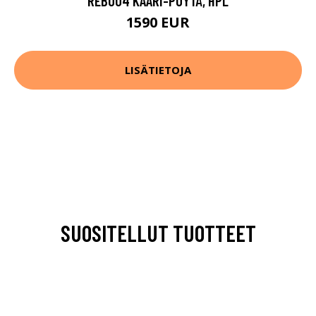
REB004 KAARI-PÖYTÄ, HPL
1590 EUR
LISÄTIETOJA
SUOSITELLUT TUOTTEET