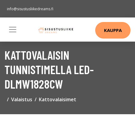
info@sisustusliikedreams.fi
KAUPPA
KATTOVALAISIN
TUNNISTIMELLA LED-
DLMW1828CW
Valaistus
Kattovalaisimet