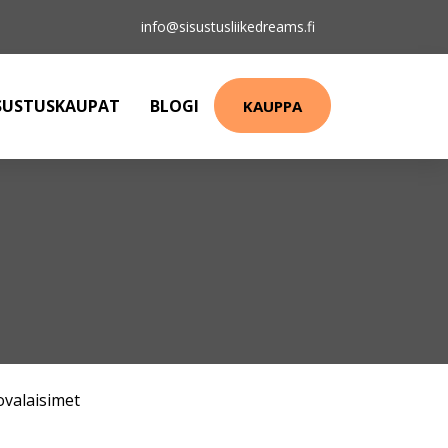
info@sisustusliikedreams.fi
SUSTUSKAUPAT
BLOGI
KAUPPA
ovalaisimet