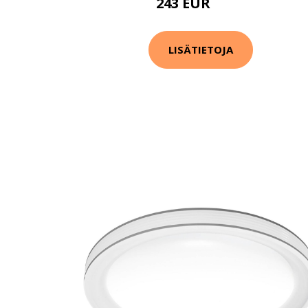
243 EUR
319 EUR
LISÄTIETOJA