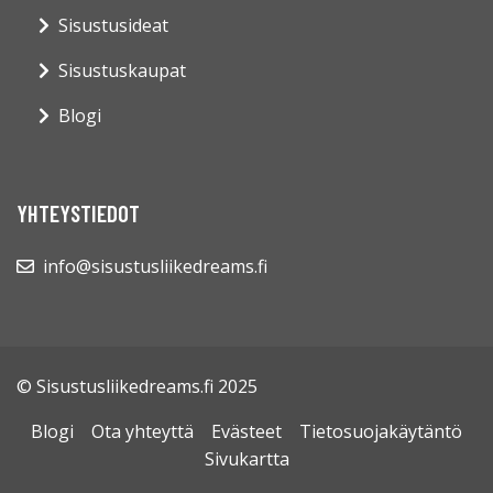
Sisustusideat
Sisustuskaupat
Blogi
YHTEYSTIEDOT
info@sisustusliikedreams.fi
© Sisustusliikedreams.fi 2025
Blogi
Ota yhteyttä
Evästeet
Tietosuojakäytäntö
Sivukartta