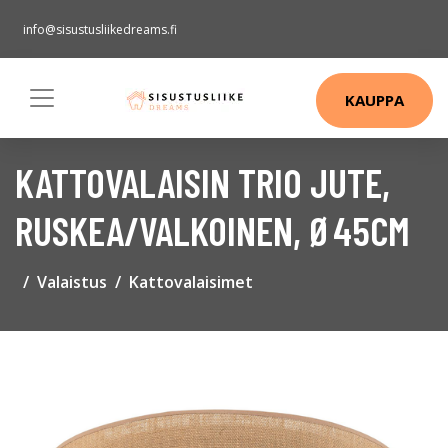
info@sisustusliikedreams.fi
KAUPPA
KATTOVALAISIN TRIO JUTE,
RUSKEA/VALKOINEN, Ø45CM
Valaistus
Kattovalaisimet