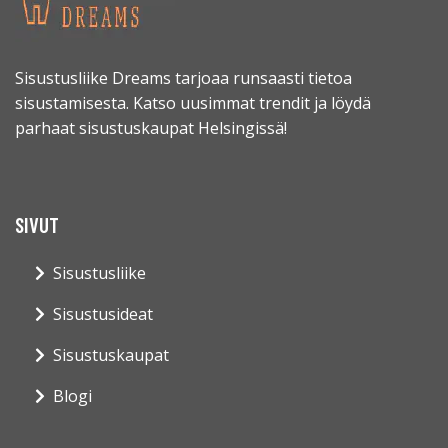
SIVUT
Sisustusliike
Sisustusideat
Sisustuskaupat
Blogi
YHTEYSTIEDOT
info@sisustusliikedreams.fi