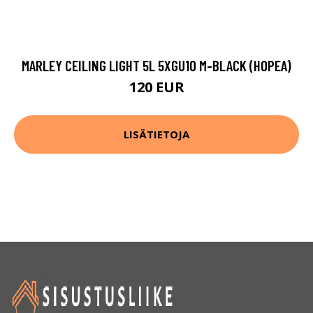
LISÄTIETOJA
Sisustusliike Dreams tarjoaa runsaasti tietoa
sisustamisesta. Katso uusimmat trendit ja löydä
parhaat sisustuskaupat Helsingissä!