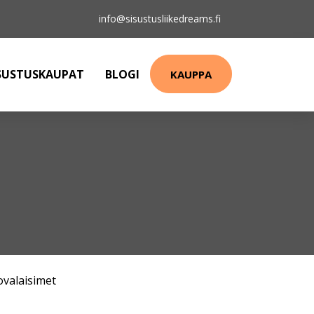
info@sisustusliikedreams.fi
SUSTUSKAUPAT
BLOGI
KAUPPA
ovalaisimet