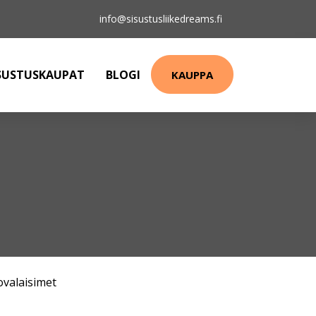
info@sisustusliikedreams.fi
SUSTUSKAUPAT
BLOGI
KAUPPA
ovalaisimet