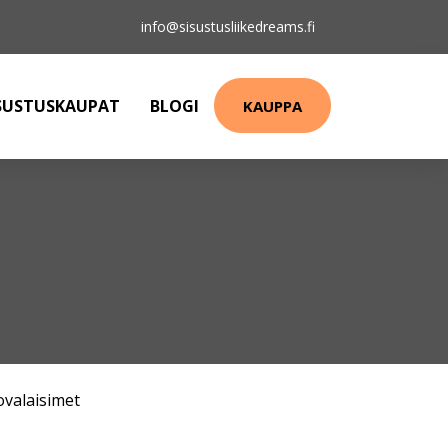
info@sisustusliikedreams.fi
SUSTUSKAUPAT
BLOGI
KAUPPA
ovalaisimet