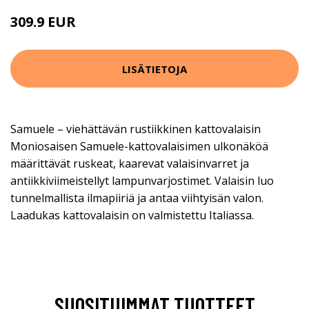
309.9 EUR
LISÄTIETOJA
Samuele – viehättävän rustiikkinen kattovalaisin
Moniosaisen Samuele-kattovalaisimen ulkonäköä
määrittävät ruskeat, kaarevat valaisinvarret ja
antiikkiviimeistellyt lampunvarjostimet. Valaisin luo
tunnelmallista ilmapiiriä ja antaa viihtyisän valon.
Laadukas kattovalaisin on valmistettu Italiassa.
SUOSITUIMMAT TUOTTEET