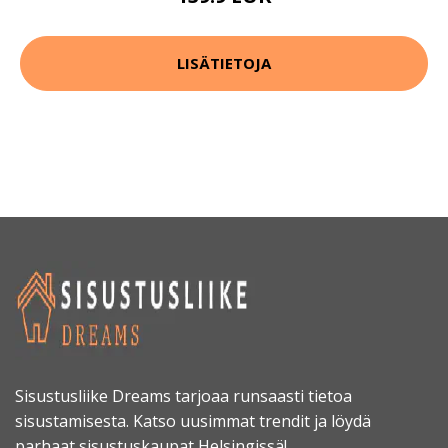
LISÄTIETOJA
Sisustusliike Dreams tarjoaa runsaasti tietoa
sisustamisesta. Katso uusimmat trendit ja löydä
parhaat sisustuskaupat Helsingissä!