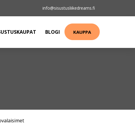
info@sisustusliikedreams.fi
SUSTUSKAUPAT
BLOGI
KAUPPA
ovalaisimet