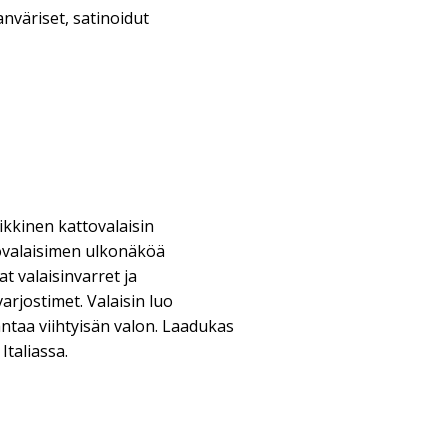
nväriset, satinoidut
ikkinen kattovalaisin
valaisimen ulkonäköä
t valaisinvarret ja
varjostimet. Valaisin luo
 antaa viihtyisän valon. Laadukas
Italiassa.