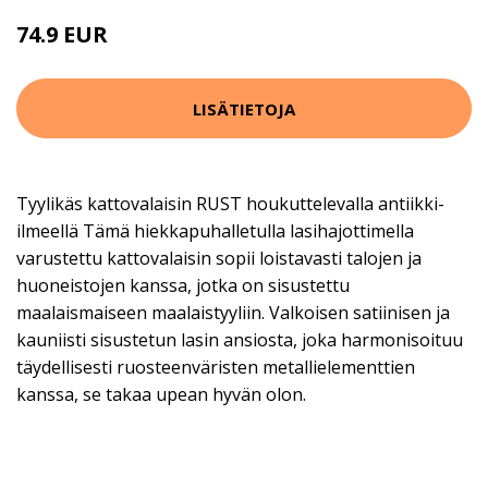
74.9 EUR
LISÄTIETOJA
Tyylikäs kattovalaisin RUST houkuttelevalla antiikki-
ilmeellä Tämä hiekkapuhalletulla lasihajottimella
varustettu kattovalaisin sopii loistavasti talojen ja
huoneistojen kanssa, jotka on sisustettu
maalaismaiseen maalaistyyliin. Valkoisen satiinisen ja
kauniisti sisustetun lasin ansiosta, joka harmonisoituu
täydellisesti ruosteenväristen metallielementtien
kanssa, se takaa upean hyvän olon.