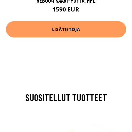
REB004 KAARI-PÖYTÄ, HPL
1590 EUR
LISÄTIETOJA
SUOSITELLUT TUOTTEET