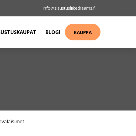
info@sisustusliikedreams.fi
SUSTUSKAUPAT
BLOGI
KAUPPA
ovalaisimet