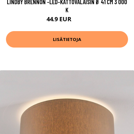
LINDBY BRENNON -LED-KATTOVALAISIN Ø 41 CM 3 000
K
44.9 EUR
64.9 EUR
LISÄTIETOJA