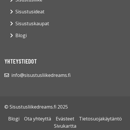
Sisustusideat
Sisustuskaupat
Blogi
YHTEYSTIEDOT
info@sisustusliikedreams.fi
© Sisustusliikedreams.fi 2025
Blogi
Ota yhteyttä
Evästeet
Tietosuojakäytäntö
Sivukartta