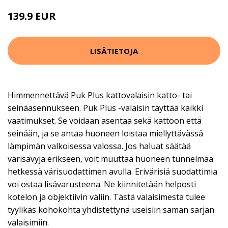
139.9 EUR
LISÄTIETOJA
Himmennettävä Puk Plus kattovalaisin katto- tai
seinäasennukseen. Puk Plus -valaisin täyttää kaikki
vaatimukset. Se voidaan asentaa sekä kattoon että
seinään, ja se antaa huoneen loistaa miellyttävässä
lämpimän valkoisessa valossa. Jos haluat säätää
värisävyjä erikseen, voit muuttaa huoneen tunnelmaa
hetkessä värisuodattimen avulla. Erivärisiä suodattimia
voi ostaa lisävarusteena. Ne kiinnitetään helposti
kotelon ja objektiivin väliin. Tästä valaisimesta tulee
tyylikäs kohokohta yhdistettynä useisiin saman sarjan
valaisimiin.