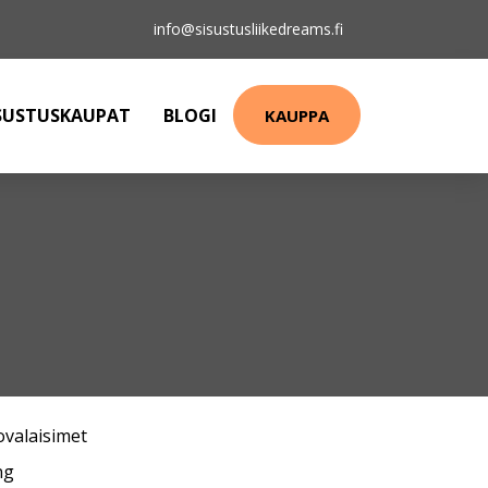
info@sisustusliikedreams.fi
SUSTUSKAUPAT
BLOGI
KAUPPA
ovalaisimet
ng