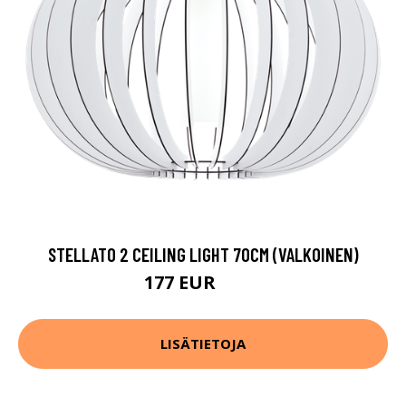
STELLATO 2 CEILING LIGHT 70CM (VALKOINEN)
177 EUR
270 EUR
LISÄTIETOJA