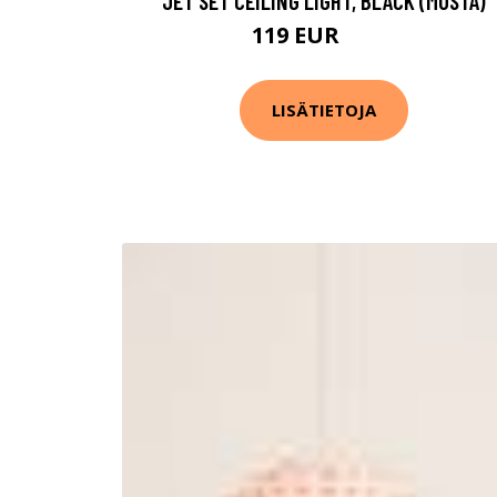
JET SET CEILING LIGHT, BLACK (MUSTA)
119 EUR
168 EUR
LISÄTIETOJA