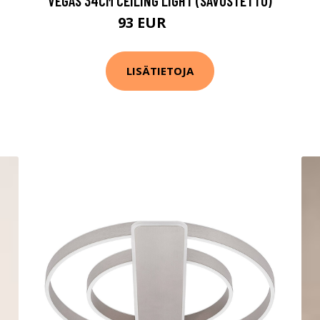
VEGAS 34CM CEILING LIGHT (SAVUSTETTU)
93 EUR
159 EUR
LISÄTIETOJA