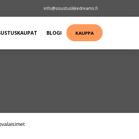
info@sisustusliikedreams.fi
SUSTUSKAUPAT
BLOGI
KAUPPA
ovalaisimet