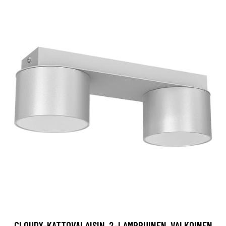
CLOUDY-KATTOVALAISIN, 2-LAMPPUINEN, VALKOINEN