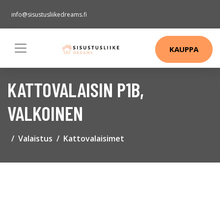
info@sisustusliikedreams.fi
KAUPPA
KATTOVALAISIN P1B,
VALKOINEN
Valaistus
Kattovalaisimet