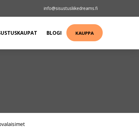
info@sisustusliikedreams.fi
SUSTUSKAUPAT
BLOGI
KAUPPA
ovalaisimet