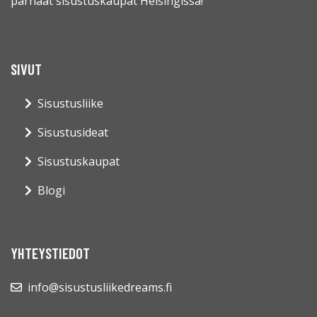
parhaat sisustuskaupat Helsingissä!
SIVUT
Sisustusliike
Sisustusideat
Sisustuskaupat
Blogi
YHTEYSTIEDOT
info@sisustusliikedreams.fi