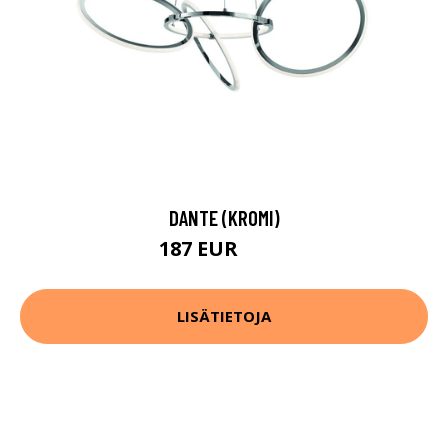
DANTE (KROMI)
187 EUR
260 EUR
LISÄTIETOJA