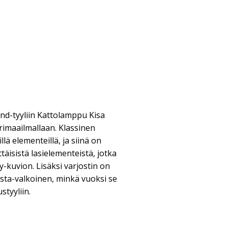
end-tyyliin Kattolamppu Kisa
rimaailmallaan. Klassinen
illä elementeillä, ja siinä on
täisistä lasielementeistä, jotka
-kuvion. Lisäksi varjostin on
sta-valkoinen, minkä vuoksi se
styyliin.