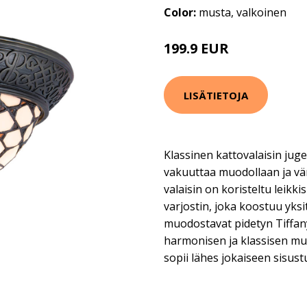
Color:
musta, valkoinen
199.9 EUR
LISÄTIETOJA
Klassinen kattovalaisin jug
vakuuttaa muodollaan ja vä
valaisin on koristeltu leikkis
varjostin, joka koostuu yksit
muodostavat pidetyn Tiffany
harmonisen ja klassisen mu
sopii lähes jokaiseen sisustu