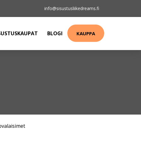
info@sisustusliikedreams.fi
SUSTUSKAUPAT
BLOGI
KAUPPA
ovalaisimet