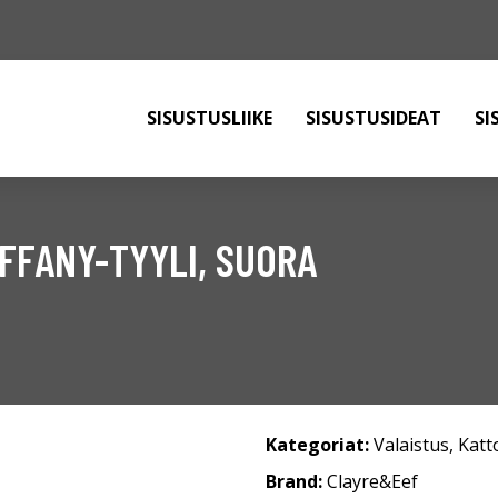
SISUSTUSLIIKE
SISUSTUSIDEAT
SI
IFFANY-TYYLI, SUORA
Kategoriat:
Valaistus
,
Katt
Brand:
Clayre&Eef