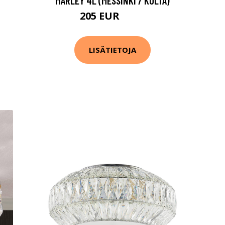
MARLEY 4L (MESSINKI / KULTA)
205 EUR
275 EUR
LISÄTIETOJA