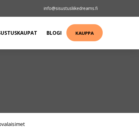
info@sisustusliikedreams.fi
SUSTUSKAUPAT
BLOGI
KAUPPA
ovalaisimet