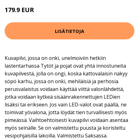
179.9 EUR
LISÄTIETOJA
Kuvapilvi, jossa on onki, unelmoiviin hetkiin
lastentarhassa Tytöt ja pojat ovat yhtä innostuneita
kuvapilvestä, jolla on ongi, koska kattovalaisin näkyy
söpö karhu, jossa on onki, mehiläisiä ja perhosia.
perusvalaistus voidaan käyttää viittä valonlähdettä,
jotka voidaan kytkeä sisäänrakennettujen LEDien
lisäksi tai erikseen. Jos vain LED-valot ovat päällä, ne
toimivat yövalona, jotta löydät tien turvallisesti myös
pimeässä. Vaihtoehtoisesti kuvapilvi voidaan asentaa
myös seinälle. Se on valmistettu puusta ja koristeltu
vesipohjaisilla lakoilla. Valmistettu Saksassa.