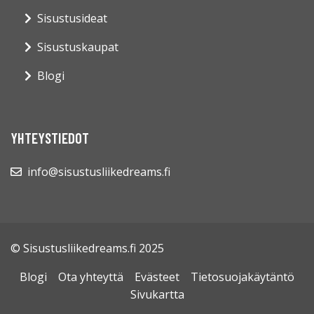
Sisustusideat
Sisustuskaupat
Blogi
YHTEYSTIEDOT
info@sisustusliikedreams.fi
© Sisustusliikedreams.fi 2025
Blogi
Ota yhteyttä
Evästeet
Tietosuojakäytäntö
Sivukartta