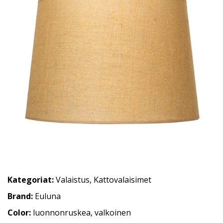
Kategoriat:
Valaistus
,
Kattovalaisimet
Brand:
Euluna
Color:
luonnonruskea, valkoinen