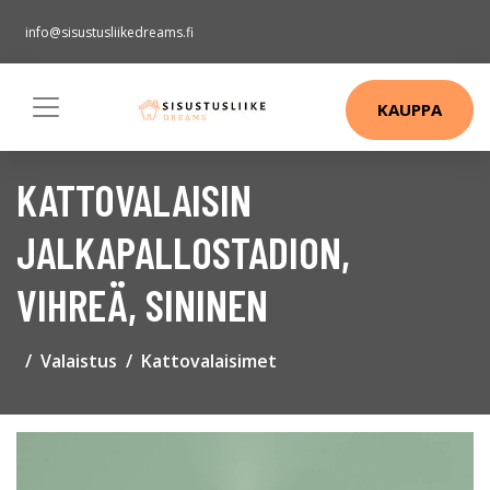
info@sisustusliikedreams.fi
KAUPPA
KATTOVALAISIN
JALKAPALLOSTADION,
VIHREÄ, SININEN
Valaistus
Kattovalaisimet