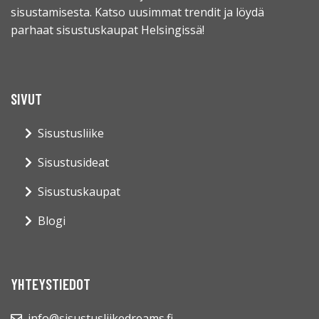
sisustamisesta. Katso uusimmat trendit ja löydä
parhaat sisustuskaupat Helsingissä!
SIVUT
Sisustusliike
Sisustusideat
Sisustuskaupat
Blogi
YHTEYSTIEDOT
info@sisustusliikedreams.fi