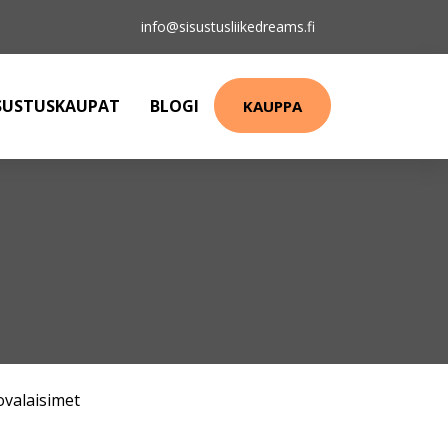
info@sisustusliikedreams.fi
SUSTUSKAUPAT
BLOGI
KAUPPA
ovalaisimet