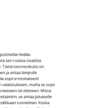
rjostimella Hedda-
ta sen ruskea sisalista
n. Tämä luonnonkuitu on
nen ja antaa lampulle
a sopii erinomaisesti
n valaistukseen, mutta se sopii
neeseen tai eteiseen. Missä
etäänkin, se antaa jokaiselle
a kodikkaan tunnelman. Koska