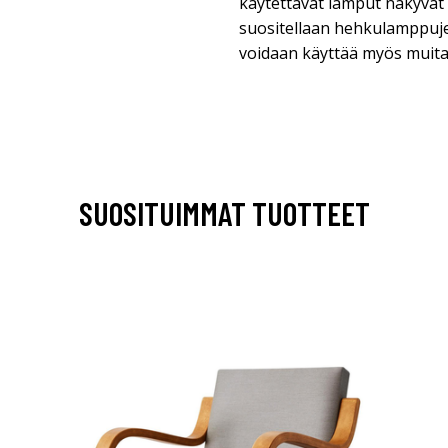
käytettävät lamput näkyvät o
suositellaan hehkulamppuje
voidaan käyttää myös muita
SUOSITUIMMAT TUOTTEET