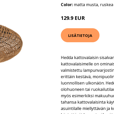
Color:
matta musta, ruskea
129.9 EUR
LISÄTIETOJA
Hedda kattovalaisin sisalva
kattovalaisimelle on ominais
valmistettu lampunvarjosti
erittäin kestävä, monipuoli
luonnollisen ulkonäön. Hedd
olohuoneen tai ruokailutila
myös esimerkiksi makuuhuo
tahansa kattovalaisinta käyt
asuintilalle miellyttävän j