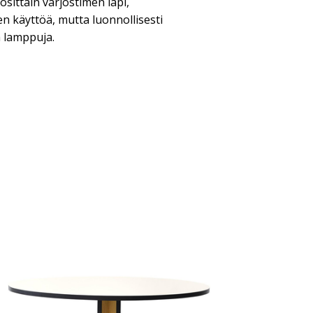
sittain varjostimen läpi,
n käyttöä, mutta luonnollisesti
 lamppuja.