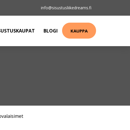
info@sisustusliikedreams.fi
SUSTUSKAUPAT
BLOGI
KAUPPA
ovalaisimet